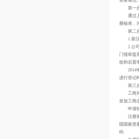
名要规范
第一步
通过上海
册核准，
第二步、
1.新注
2.公司
门报审盖
批和后置
2014
进行登记
第三步
工商局经
发放工商
申请组织
注册第四
国国家质
码