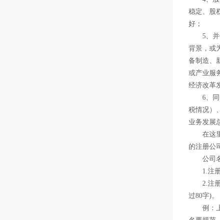
稳定、股
好；
5、并优
背景，或
备制造、
或产业服
经济改革
6、同时
税情况）
业务发展
在这里，
的注册公
公司名
1.注册
2.注册
过80字)。
例：上海(