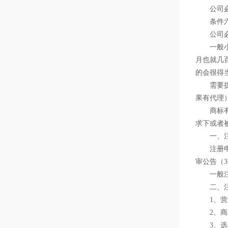
公司必须
条件六
公司必须
一般小公
月也就几
的会很得
需要提供
果有代理
商标有效
求下或者
一、注
注册申请
审公告（
一般注册
二、注
1、营
2、商
3、选定