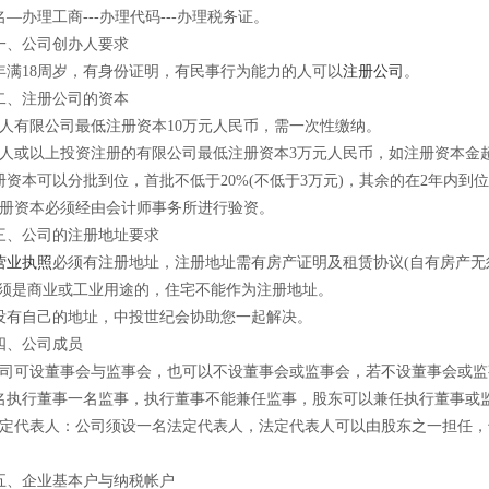
—办理工商---办理代码---办理税务证。
、公司创办人要求
18周岁，有身份证明，有民事行为能力的人可以
注册公司
。
、注册公司的资本
有限公司最低注册资本10万元人民币，需一次性缴纳。
或以上投资注册的有限公司最低注册资本3万元人民币，如注册资本金超
册资本可以分批到位，首批不低于20%(不低于3万元)，其余的在2年内到
资本必须经由会计师事务所进行验资。
、公司的注册地址要求
营业执照
必须有注册地址，注册地址需有房产证明及租赁协议(自有房产无
必须是商业或工业用途的，住宅不能作为注册地址。
自己的地址，中投世纪会协助您一起解决。
、公司成员
可设董事会与监事会，也可以不设董事会或监事会，若不设董事会或监
名执行董事一名监事，执行董事不能兼任监事，股东可以兼任执行董事或
代表人：公司须设一名法定代表人，法定代表人可以由股东之一担任，
企业基本户与纳税帐户