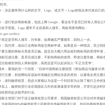
托书。
决定最终用什么样的文字、Logo、或文字 + Logo的组合来代表自己
进行初步商标检索，包括上网 Google，看这名字是否已经有人用在公
的名字里面。Logo 通常不太容易和人撞车。商标局查询网站：
aic.gov.cn/sbcx/
定是否和人撞车，问专家。如果确实严重撞车，回到上一步。
找代理，或自己去商标局提交商标申请。如果是后一种情况，至少找
下要注册的商标分类是否正确。提交后大概六周会收到商标局的受理申请
商标完成注册。是否完成注册，不影响商标的使用，即使注册失败，商标
过比较难告倒别人商标侵权，虽然还是可以起诉别人“不正当竞争”。
：看我的另一个回答：“目前中国商标注册按照《类似商品与服务分类
进行注册，初创网站应该如何准确定位网站涉及的类别，以避免全类注册
谈到融资租赁，想必大家都认为这是一个到目前为止除了银行之外的
事实上，融资租赁行业在我国近几年的发展速度非常的快，尽管它起步时
输给那些起步较早的行业。
主管部门对于设立融资租赁公司要求，我国融资租赁公司仅对外资融
，当前国内90%的融资租赁公司都是外资融资租赁公司，包括外商独资和