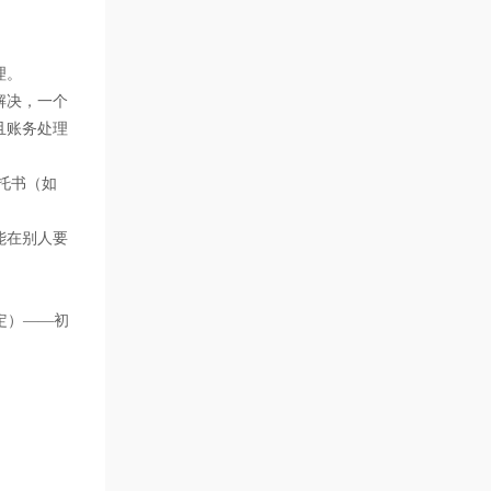
理。
解决，一个
且账务处理
托书（如
能在别人要
定）——初