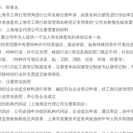
。
、即查名
市工商行管理局进行公司名称注册申请，由查名科注册官进行综合审
并发放盖有上海市工商行政管理局名称登记专用章的“公司名称预先核准通知
上海海淀代理公司注册需要的材料
册公司申办人提供一个法人和全体股东的身份证各一份。
经营范围中有需特种许可经营项目，报送审批、如有特殊经营许可项目
章，特种行业，许可证办理，根据行业3.情况及相应部门规定不同，分别
审批。（特种许可项目涉及，如：卫防、消防、治安、环保、科委等）
年3月1日起工商登记制度改革，注册资本由实缴登记制改为认缴登记制，
时除特别行业外无需提交验资报告。
、注册营业执照
过企业提交材料进行审查，确定符合企业登记申请，经工商行政管理
企业营业执照，并公告企业成立
机构代码证（上海海淀代理公司注册第四步）
步，公司必须申办组织机构代码证，企业提出申请，通过审定，由中
量监督检验检疫总局签章，上海市质量技术监督局发放的中华人民共和国