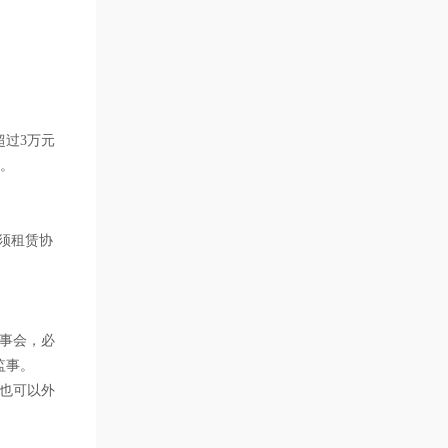
过3万元
位。
须租赁协
事会，必
监事。
也可以外