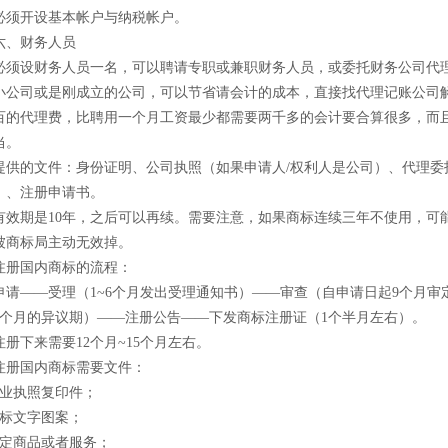
开设基本帐户与纳税帐户。
、财务人员
设财务人员一名，可以聘请专职或兼职财务人员，或委托财务公司代
司或是刚成立的公司，可以节省请会计的成本，直接找代理记账公司
百的代理费，比聘用一个月工资最少都需要两千多的会计要合算很多，而
当。
的文件：身份证明、公司执照（如果申请人/权利人是公司）、代理委
）、注册申请书。
期是10年，之后可以再续。需要注意，如果商标连续三年不使用，可
被商标局主动无效掉。
册国内商标的流程：
——受理（1~6个月发出受理通知书）——审查（自申请日起9个月审
3个月的异议期）——注册公告——下发商标注册证（1个半月左右）。
下来需要12个月~15个月左右。
册国内商标需要文件：
业执照复印件；
标文字图案；
商品或者服务；