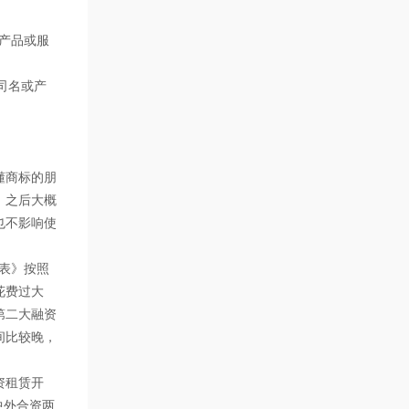
的产品或服
司名或产
懂商标的朋
，之后大概
也不影响使
表》按照
花费过大
第二大融资
间比较晚，
资租赁开
中外合资两