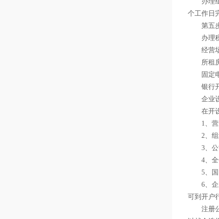
办理组织
个工作日
第五步
办理税
经营场
所租房
固定电
银行开设
企业设立
在开设银
1、营业
2、组织
3、公司
4、全体
5、国、
6、企业
可到开户
注册公司