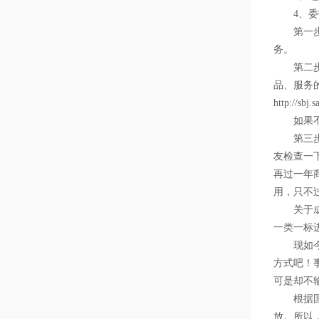
4、委
第一步：
务。
第二步：
品、服务
http://sbj.s
如果不肯
第三步：
友检查一
再过一年
用，只不
关于成本
一类一标
现如今，
方式吧！
可是却不
根据国家
放。所以