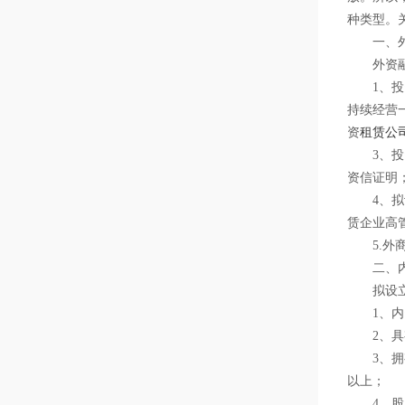
种类型。
一、外资
外资融资
1、投资
持续经营
资
租赁公
3、投资
资信证明
4、拟设
赁企业高
5.外商
二、内资
拟设立内
1、内资
2、具有
3、拥有
以上；
4、股东