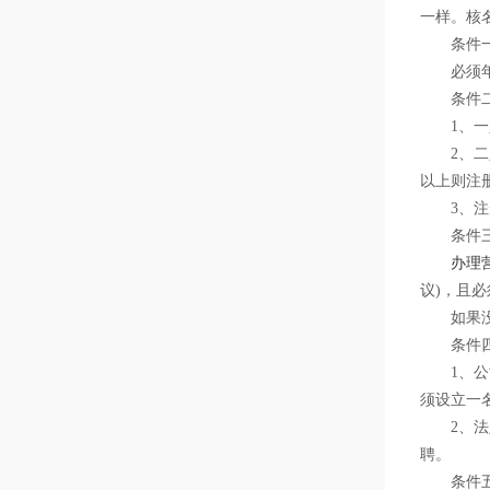
一样。核名
条件一
必须年满
条件二
1、一人
2、二人
以上则注
3、注册
条件三
办理
议)，且
如果没有
条件四
1、公司
须设立一
2、法定
聘。
条件五、