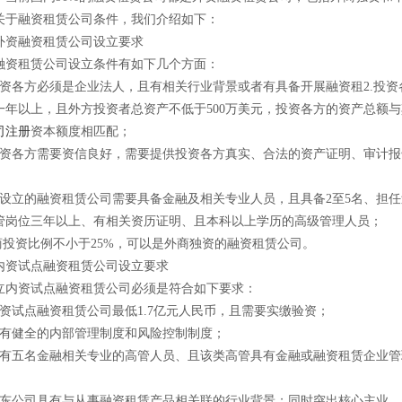
关于融资租赁公司条件，我们介绍如下：
融资租赁公司设立要求
租赁公司设立条件有如下几个方面：
各方必须是企业法人，且有相关行业背景或者有具备开展融资租2.投资
一年以上，且外方投资者总资产不低于500万美元，投资各方的资产总额
司注册
资本额度相匹配；
各方需要资信良好，需要提供投资各方真实、合法的资产证明、审计报
；
立的融资租赁公司需要具备金融及相关专业人员，且具备2至5名、担任
管岗位三年以上、有相关资历证明、且本科以上学历的高级管理人员；
投资比例不小于25%，可以是外商独资的融资租赁公司。
试点融资租赁公司设立要求
资试点融资租赁公司必须是符合如下要求：
试点融资租赁公司最低1.7亿元人民币，且需要实缴验资；
健全的内部管理制度和风险控制制度；
五名金融相关专业的高管人员、且该类高管具有金融或融资租赁企业管
公司具有与从事融资租赁产品相关联的行业背景；同时突出核心主业，