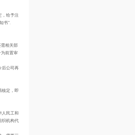
定，给予注
书”.
还需相关部
分为前置审
今后公司再
局核定，即
华人民工和
组织机构代